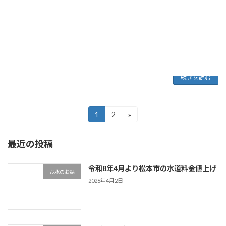
静岡県伊豆の国市のふるさと納税の主力返礼品
「ミネラルウォーター」の提供事業者が4月、
突然事業を停止し、自己破産手続き開始の申し
立てをしたことが分かった。ミネラルウォータ
ーは同市の寄付金額の約３割を占めていて、破
産は市にと […]
続きを読む
投
1
2
»
固
固
定
定
稿
ペ
ペ
最近の投稿
ー
ー
の
ジ
ジ
ペ
令和8年4月より松本市の水道料金値上げ
お水のお話
ー
2026年4月2日
ジ
送