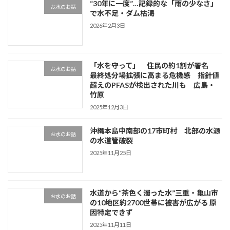
“30年に一度”…記録的な「雨の少なさ」
り
お水のお話
で水不足・ダム枯渇
2026年2月3日
「水を守って」 住民の約1割が署名
お水のお話
最終処分場拡張に高まる危機感 指針値
超えのPFASが検出された川も 広島・
竹原
2025年12月3日
沖縄本島中南部の17市町村 北部の水源
お水のお話
の水道管破裂
2025年11月25日
水道から“茶色く濁った水”三重・亀山市
お水のお話
の10地区約2700世帯に被害が広がる 原
因特定できず
2025年11月11日