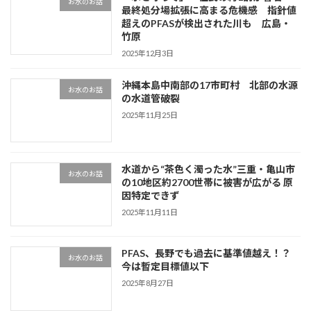
お水のお話
最終処分場拡張に高まる危機感 指針値
超えのPFASが検出された川も 広島・
竹原
2025年12月3日
沖縄本島中南部の17市町村 北部の水源
お水のお話
の水道管破裂
2025年11月25日
水道から“茶色く濁った水”三重・亀山市
お水のお話
の10地区約2700世帯に被害が広がる 原
因特定できず
2025年11月11日
PFAS、長野でも過去に基準値越え！？
お水のお話
今は暫定目標値以下
2025年8月27日