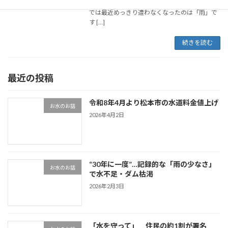
節水を呼びかける自治体も出てきました。東京
では最近めっきり遭わなくなったのは「雨」で
す […]
続きを読む
最近の投稿
令和8年4月より松本市の水道料金値上げ
お水のお話
2026年4月2日
“30年に一度”…記録的な「雨の少なさ」
お水のお話
で水不足・ダム枯渇
2026年2月3日
「水を守って」 住民の約1割が署名