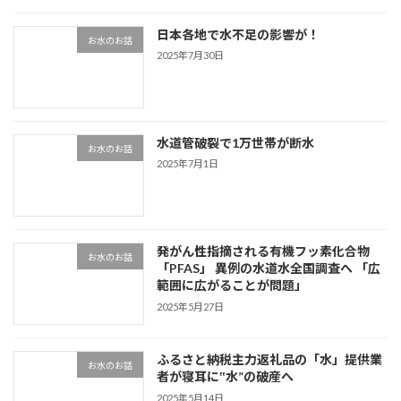
日本各地で水不足の影響が！
お水のお話
2025年7月30日
水道管破裂で1万世帯が断水
お水のお話
2025年7月1日
発がん性指摘される有機フッ素化合物
お水のお話
「PFAS」 異例の水道水全国調査へ 「広
範囲に広がることが問題」
2025年5月27日
ふるさと納税主力返礼品の「水」提供業
お水のお話
者が寝耳に‟水”の破産へ
2025年5月14日