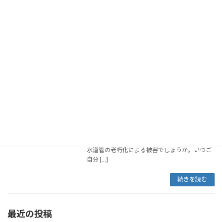
ます。今回も、老朽化した水道管の破裂が原因
で起こった事象とのことです。日本全国的にも
いつ起こっ […]
続きを読む
水道から“茶色く濁った水”三重・亀山市
お水のお話
の10地区約2700世帯に被害が広がる 原
因特定できず
2025年11月11日
11/1頃から連絡が相次ぎ、三重県の亀山市で水
道から濁り水がでてきており洗濯や炊事などに
全く水道水が使えなくなっており市民の暮らし
に影響が出ています。 全国でも広がっている、
水道管の老朽化による被害でしょうか。いつご
自分 […]
続きを読む
最近の投稿