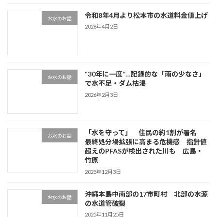
令和8年4月より松本市の水道料金値上げ
お水のお話
2026年4月2日
“30年に一度”…記録的な「雨の少なさ」
お水のお話
で水不足・ダム枯渇
2026年2月3日
「水を守って」 住民の約1割が署名
お水のお話
最終処分場拡張に高まる危機感 指針値
超えのPFASが検出された川も 広島・
竹原
2025年12月3日
沖縄本島中南部の17市町村 北部の水源
お水のお話
の水道管破裂
2025年11月25日