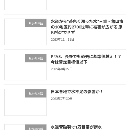
水道から“茶色く濁った水”三重・亀山市
お水のお話
の10地区約2700世帯に被害が広がる 原
因特定できず
2025年11月11日
PFAS、長野でも過去に基準値越え！？
お水のお話
今は暫定目標値以下
2025年8月27日
日本各地で水不足の影響が！
お水のお話
2025年7月30日
水道管破裂で1万世帯が断水
お水のお話