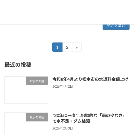
立てをしたことが分かった。ミネラルウォータ
ーは同市の寄付金額の約３割を占めていて、破
産は市にと […]
続きを読む
投
1
2
»
固
固
定
定
稿
ペ
ペ
最近の投稿
ー
ー
の
ジ
ジ
ペ
令和8年4月より松本市の水道料金値上げ
お水のお話
ー
2026年4月2日
ジ
送
“30年に一度”…記録的な「雨の少なさ」
り
お水のお話
で水不足・ダム枯渇
2026年2月3日