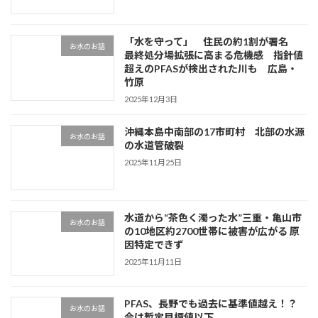
「水を守って」 住民の約1割が署名
お水のお話
最終処分場拡張に高まる危機感 指針値
超えのPFASが検出された川も 広島・
竹原
2025年12月3日
沖縄本島中南部の17市町村 北部の水源
お水のお話
の水道管破裂
2025年11月25日
水道から“茶色く濁った水”三重・亀山市
お水のお話
の10地区約2700世帯に被害が広がる 原
因特定できず
2025年11月11日
PFAS、長野でも過去に基準値越え！？
お水のお話
今は暫定目標値以下