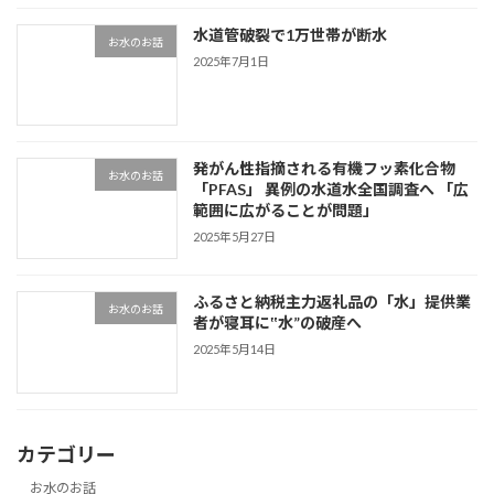
水道管破裂で1万世帯が断水
お水のお話
2025年7月1日
発がん性指摘される有機フッ素化合物
お水のお話
「PFAS」 異例の水道水全国調査へ 「広
範囲に広がることが問題」
2025年5月27日
ふるさと納税主力返礼品の「水」提供業
お水のお話
者が寝耳に‟水”の破産へ
2025年5月14日
カテゴリー
お水のお話