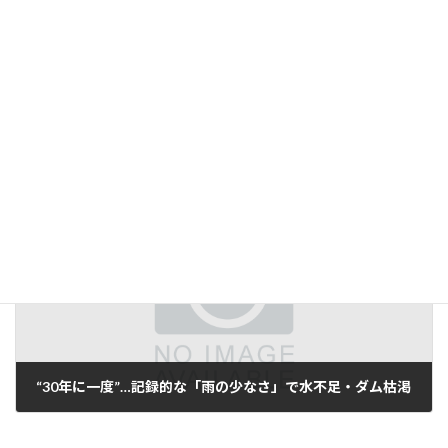
tml
全国の様々な地域でも起こっている、水道設備の老朽化による水道
料金の値上げ
同じ長野県内の松本市でも値上げが行われることとなりました。
お水のお話
カテゴリー
前の記事
“30年に一度”…記録的な「雨の少なさ」で水不足・ダム枯渇
2026年2月3日