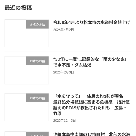
最近の投稿
令和8年4月より松本市の水道料金値上げ
お水のお話
2026年4月2日
“30年に一度”…記録的な「雨の少なさ」
お水のお話
で水不足・ダム枯渇
2026年2月3日
「水を守って」 住民の約1割が署名
お水のお話
最終処分場拡張に高まる危機感 指針値
超えのPFASが検出された川も 広島・
竹原
2025年12月3日
沖縄本島中南部の17市町村 北部の水源