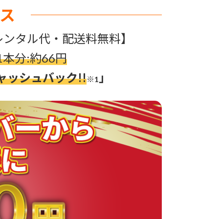
ス
バーレンタル代・配送料無料】
1本分:約66円
キャッシュバック!!
」
※1