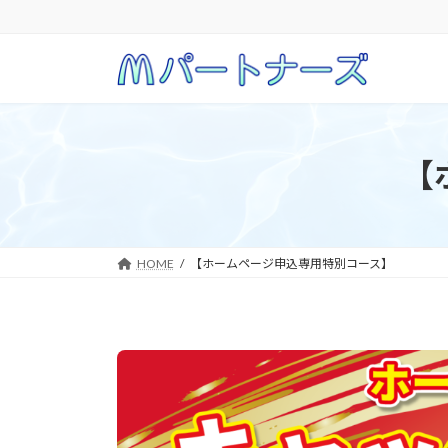
コ
ナ
ン
ビ
テ
ゲ
ン
ー
ツ
シ
へ
ョ
ス
ン
【
キ
に
ッ
移
プ
動
HOME
【ホームページ申込専用特別コース】