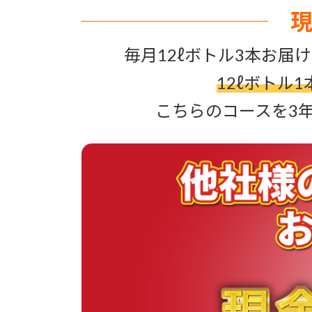
毎月12ℓボトル3本お届け
12ℓボトル1
こちらのコースを3